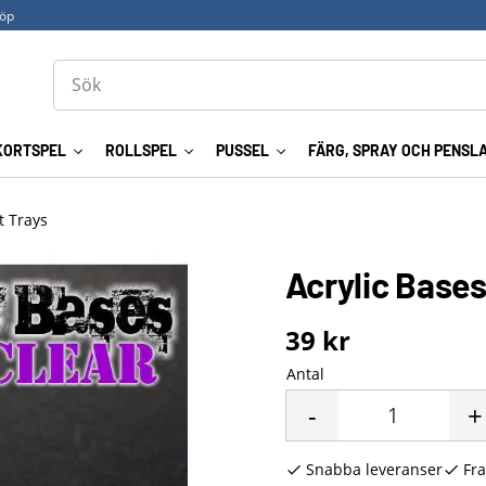
köp
KORTSPEL
ROLLSPEL
PUSSEL
FÄRG, SPRAY OCH PENSL
 Trays
Acrylic Base
39
kr
Antal
-
+
Snabba leveranser
Fra