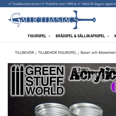
Snabba leveranser!
Fraktfritt över 1000 kr
Alltid 30 dagars öppet 
FIGURSPEL
BRÄDSPEL & SÄLLSKAPSSPEL
TILLBEHÖR
TILLBEHÖR FIGURSPEL
Baser och Movement