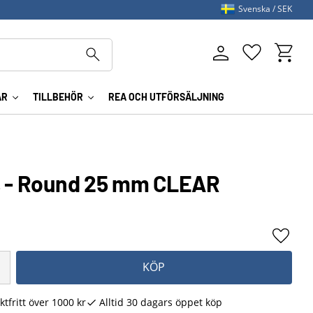
Svenska
SEK
Kundva
Favoriter
AR
TILLBEHÖR
REA OCH UTFÖRSÄLJNING
s - Round 25 mm CLEAR
Lägg ti
KÖP
ktfritt över 1000 kr
Alltid 30 dagars öppet köp