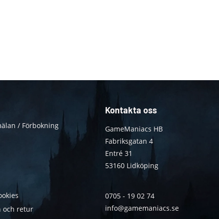
Kontakta oss
älan / Förbokning
GameManiacs HB
Fabriksgatan 4
Entré 31
53160 Lidköping
ookies
0705 - 19 02 74
info@gamemaniacs.se
 och retur