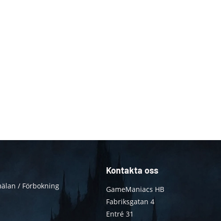
Kontakta oss
älan / Förbokning
GameManiacs HB
Fabriksgatan 4
Entré 31