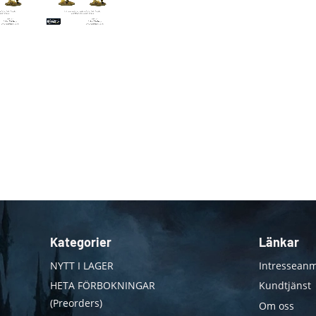
Kategorier
Länkar
NYTT I LAGER
Intresseanm
HETA FÖRBOKNINGAR
Kundtjänst
(Preorders)
Om oss