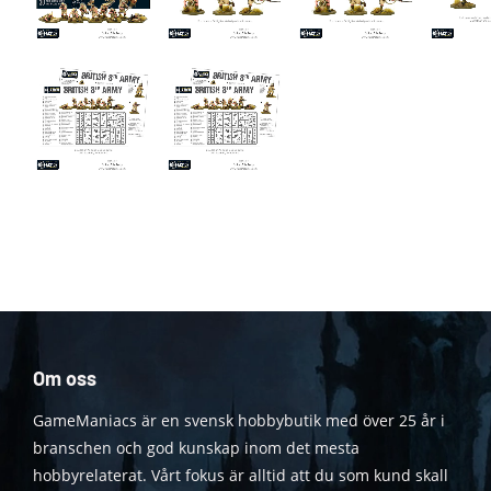
Om oss
GameManiacs är en svensk hobbybutik med över 25 år i
branschen och god kunskap inom det mesta
hobbyrelaterat. Vårt fokus är alltid att du som kund skall