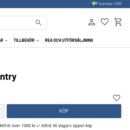
Svenska
SEK
Kundva
Favoriter
AR
TILLBEHÖR
REA OCH UTFÖRSÄLJNING
ntry
Lägg ti
KÖP
ktfritt över 1000 kr
Alltid 30 dagars öppet köp