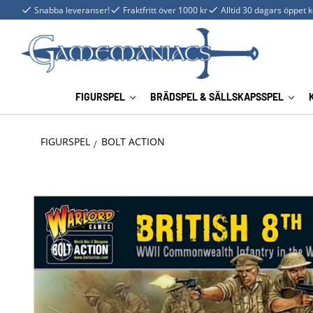
Snabba leveranser!
Fraktfritt över 1000 kr
Alltid 30 dagars öppet 
FIGURSPEL
BRÄDSPEL & SÄLLSKAPSSPEL
FIGURSPEL
BOLT ACTION