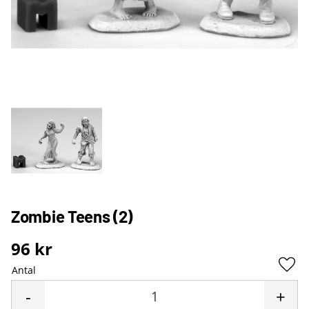
Zombie Teens (2)
96
kr
Antal
Lägg 
-
+