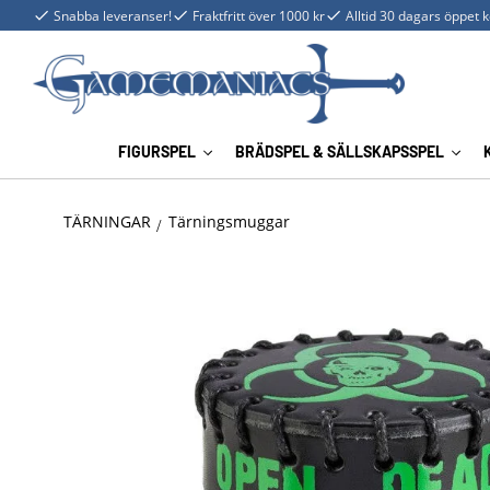
Snabba leveranser!
Fraktfritt över 1000 kr
Alltid 30 dagars öppet 
FIGURSPEL
BRÄDSPEL & SÄLLSKAPSSPEL
TÄRNINGAR
Tärningsmuggar