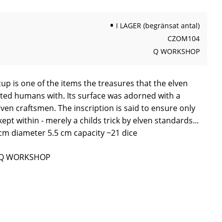
I LAGER (begränsat antal)
CZOM104
Q WORKSHOP
cup is one of the items the treasures that the elven
ed humans with. Its surface was adorned with a
lven craftsmen. The inscription is said to ensure only
kept within - merely a childs trick by elven standards...
m diameter 5.5 cm capacity ~21 dice
ån Q WORKSHOP