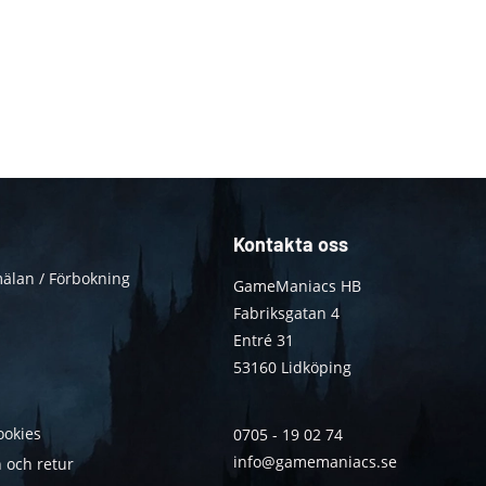
Kontakta oss
älan / Förbokning
GameManiacs HB
Fabriksgatan 4
Entré 31
53160 Lidköping
ookies
0705 - 19 02 74
info@gamemaniacs.se
 och retur