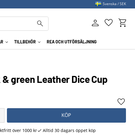
Svenska
SEK
Kundva
Favoriter
AR
TILLBEHÖR
REA OCH UTFÖRSÄLJNING
 & green Leather Dice Cup
Lägg ti
KÖP
ktfritt över 1000 kr
Alltid 30 dagars öppet köp