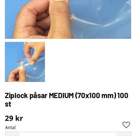
Ziplock påsar MEDIUM (70x100 mm) 100
st
29
kr
Antal
Lägg 