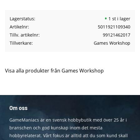
Lagerstatus
1 st i lager
Artikelnr
5011921109340
Tillv. artikelnr
99121462017
Tillverkare
Games Workshop
Visa alla produkter från Games Workshop
Om oss
GameManiacs är en svensk hobbybutik med över 25 år i
branschen och god kunskap inom det mesta
hobbyrelaterat. Vårt fokus är alltid att du som kund skall