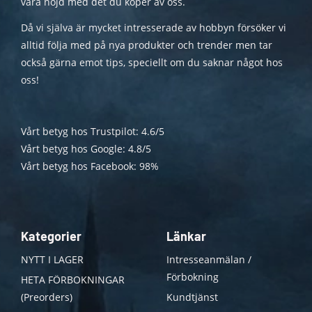
vara nöjd med det du köper av oss.
Då vi själva är mycket intresserade av hobbyn försöker vi
alltid följa med på nya produkter och trender men tar
också gärna emot tips, speciellt om du saknar något hos
oss!
Vårt betyg hos Trustpilot: 4.6/5
Vårt betyg hos Google: 4.8/5
Vårt betyg hos Facebook: 98%
Kategorier
Länkar
NYTT I LAGER
Intresseanmälan /
Förbokning
HETA FÖRBOKNINGAR
(Preorders)
Kundtjänst