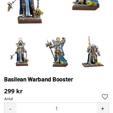
Basilean Warband Booster
299
kr
Antal
Lägg 
-
+