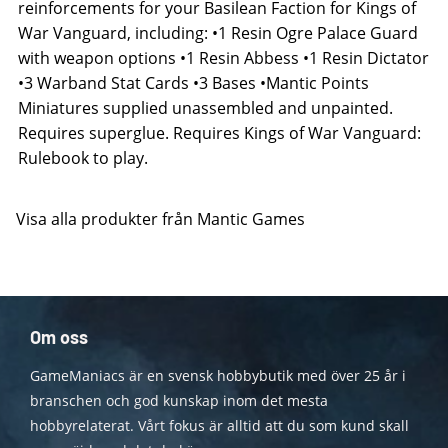
reinforcements for your Basilean Faction for Kings of
War Vanguard, including: •1 Resin Ogre Palace Guard
with weapon options •1 Resin Abbess •1 Resin Dictator
•3 Warband Stat Cards •3 Bases •Mantic Points
Miniatures supplied unassembled and unpainted.
Requires superglue. Requires Kings of War Vanguard:
Rulebook to play.
Visa alla produkter från Mantic Games
Om oss
GameManiacs är en svensk hobbybutik med över 25 år i
branschen och god kunskap inom det mesta
hobbyrelaterat. Vårt fokus är alltid att du som kund skall