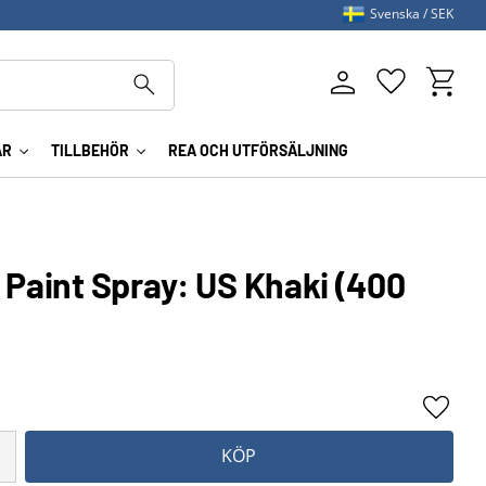
Svenska
SEK
Kundva
Favoriter
AR
TILLBEHÖR
REA OCH UTFÖRSÄLJNING
 Paint Spray: US Khaki (400
Lägg ti
KÖP