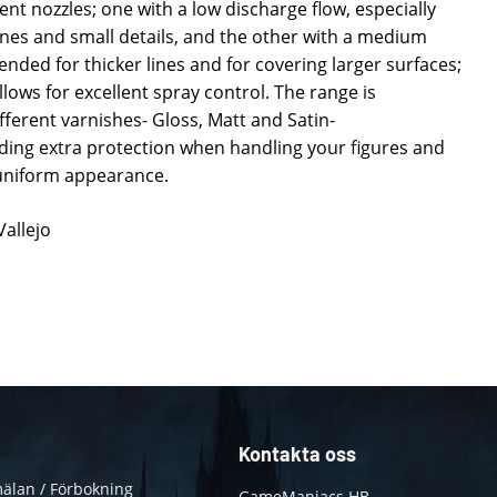
ent nozzles; one with a low discharge flow, especially
nes and small details, and the other with a medium
ded for thicker lines and for covering larger surfaces;
llows for excellent spray control. The range is
ferent varnishes- Gloss, Matt and Satin-
ing extra protection when handling your figures and
 uniform appearance.
Vallejo
Kontakta oss
älan / Förbokning
GameManiacs HB