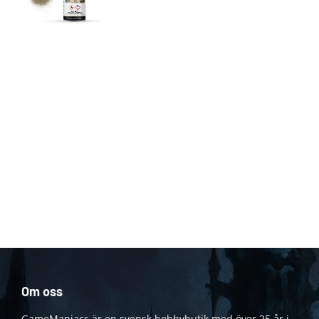
Om oss
GameManiacs är en svensk hobbybutik med över 25 år i