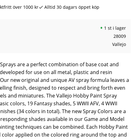
ktfritt över 1000 kr
Alltid 30 dagars öppet köp
1 st i lager
28009
Vallejo
 Sprays are a perfect combination of base coat and
developed for use on all metal, plastic and resin
Our new original and unique AV spray formula leaves a
elling finish, designed to respect and bring forth even
dels and miniatures. The Vallejo Hobby Paint Spray
sic colors, 19 Fantasy shades, 5 WWII AFV, 4 WWII
nishes (34 colors in total). The new Spray Colors are a
rresponding shades available in our Game and Model
ainting techniques can be combined. Each Hobby Paint
l color applied on the colored ring around the top and