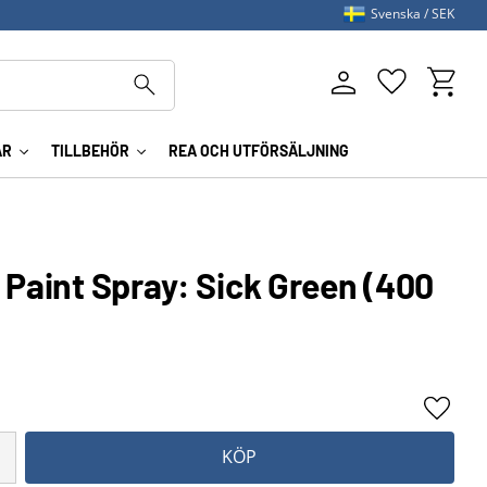
Svenska
SEK
Kundva
Favoriter
AR
TILLBEHÖR
REA OCH UTFÖRSÄLJNING
 Paint Spray: Sick Green (400
Lägg ti
KÖP