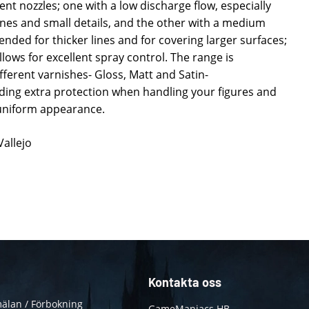
ent nozzles; one with a low discharge flow, especially
nes and small details, and the other with a medium
ded for thicker lines and for covering larger surfaces;
llows for excellent spray control. The range is
ferent varnishes- Gloss, Matt and Satin-
ing extra protection when handling your figures and
 uniform appearance.
Vallejo
Kontakta oss
älan / Förbokning
GameManiacs HB