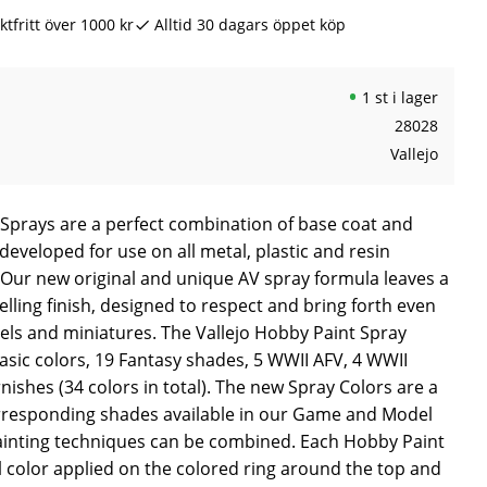
ktfritt över 1000 kr
Alltid 30 dagars öppet köp
1 st i lager
28028
Vallejo
 Sprays are a perfect combination of base coat and
developed for use on all metal, plastic and resin
Our new original and unique AV spray formula leaves a
elling finish, designed to respect and bring forth even
dels and miniatures. The Vallejo Hobby Paint Spray
sic colors, 19 Fantasy shades, 5 WWII AFV, 4 WWII
nishes (34 colors in total). The new Spray Colors are a
rresponding shades available in our Game and Model
ainting techniques can be combined. Each Hobby Paint
l color applied on the colored ring around the top and