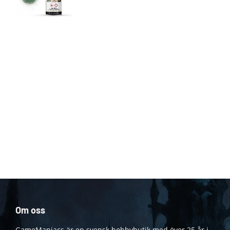
Om oss
GameManiacs är en svensk hobbybutik med över 25 år i