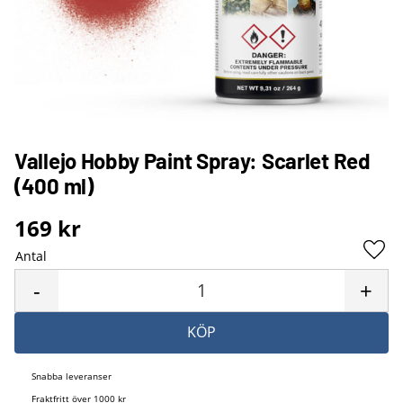
Vallejo Hobby Paint Spray: Scarlet Red
(400 ml)
169
kr
Antal
Lägg 
-
+
KÖP
Snabba leveranser
Fraktfritt över 1000 kr