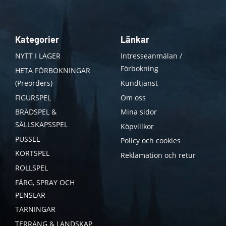
Kategorier
Länkar
NYTT I LAGER
Intresseanmälan /
Förbokning
HETA FÖRBOKNINGAR
(Preorders)
Kundtjänst
FIGURSPEL
Om oss
BRÄDSPEL &
Mina sidor
SÄLLSKAPSSPEL
Köpvillkor
PUSSEL
Policy och cookies
KORTSPEL
Reklamation och retur
ROLLSPEL
FÄRG, SPRAY OCH
PENSLAR
TÄRNINGAR
TERRÄNG & LANDSKAP