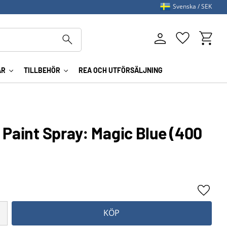
Svenska
SEK
Kundva
Favoriter
AR
TILLBEHÖR
REA OCH UTFÖRSÄLJNING
 Paint Spray: Magic Blue (400
Lägg ti
KÖP