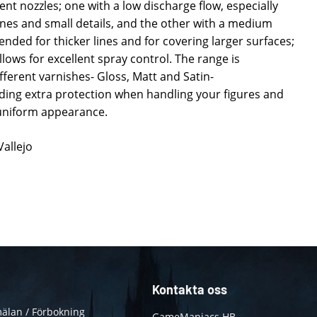
ent nozzles; one with a low discharge flow, especially
nes and small details, and the other with a medium
ded for thicker lines and for covering larger surfaces;
llows for excellent spray control. The range is
ferent varnishes- Gloss, Matt and Satin-
ing extra protection when handling your figures and
 uniform appearance.
Vallejo
Kontakta oss
älan / Förbokning
GameManiacs HB