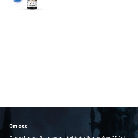
Om oss
GameManiacs är en svensk hobbybutik med över 25 år i