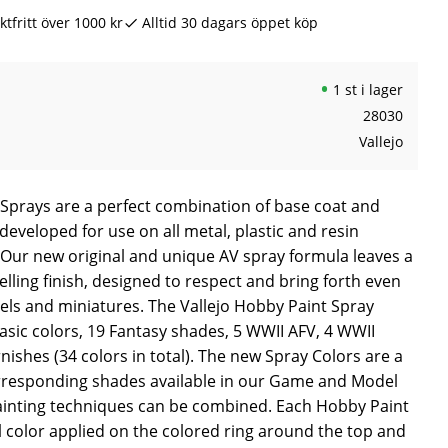
ktfritt över 1000 kr
Alltid 30 dagars öppet köp
1 st i lager
28030
Vallejo
 Sprays are a perfect combination of base coat and
developed for use on all metal, plastic and resin
Our new original and unique AV spray formula leaves a
elling finish, designed to respect and bring forth even
dels and miniatures. The Vallejo Hobby Paint Spray
sic colors, 19 Fantasy shades, 5 WWII AFV, 4 WWII
nishes (34 colors in total). The new Spray Colors are a
rresponding shades available in our Game and Model
ainting techniques can be combined. Each Hobby Paint
l color applied on the colored ring around the top and