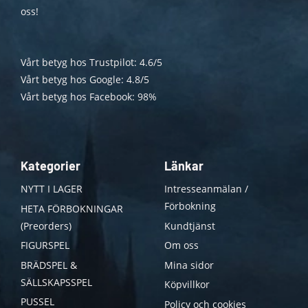
oss!
Vårt betyg hos Trustpilot: 4.6/5
Vårt betyg hos Google: 4.8/5
Vårt betyg hos Facebook: 98%
Kategorier
Länkar
NYTT I LAGER
Intresseanmälan /
Förbokning
HETA FÖRBOKNINGAR
(Preorders)
Kundtjänst
FIGURSPEL
Om oss
BRÄDSPEL &
Mina sidor
SÄLLSKAPSSPEL
Köpvillkor
PUSSEL
Policy och cookies