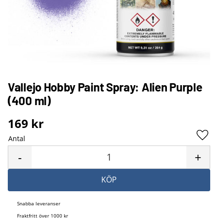
Vallejo Hobby Paint Spray: Alien Purple
(400 ml)
169
kr
Antal
Lägg 
-
+
KÖP
Snabba leveranser
Fraktfritt över 1000 kr