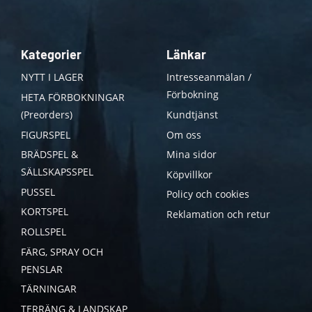
Kategorier
Länkar
NYTT I LAGER
Intresseanmälan /
Förbokning
HETA FÖRBOKNINGAR
(Preorders)
Kundtjänst
FIGURSPEL
Om oss
BRÄDSPEL &
Mina sidor
SÄLLSKAPSSPEL
Köpvillkor
PUSSEL
Policy och cookies
KORTSPEL
Reklamation och retur
ROLLSPEL
FÄRG, SPRAY OCH
PENSLAR
TÄRNINGAR
TERRÄNG & LANDSKAP