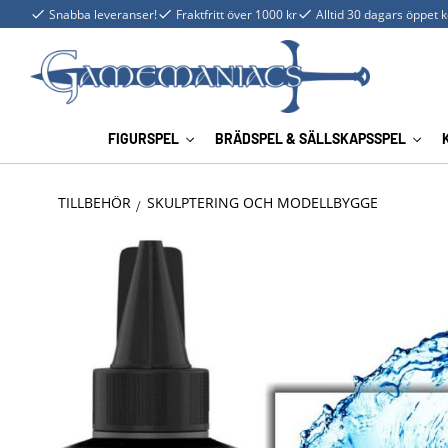
Snabba leveranser!
Fraktfritt över 1000 kr
Alltid 30 dagars öppet 
FIGURSPEL
BRÄDSPEL & SÄLLSKAPSSPEL
TILLBEHÖR
SKULPTERING OCH MODELLBYGGE