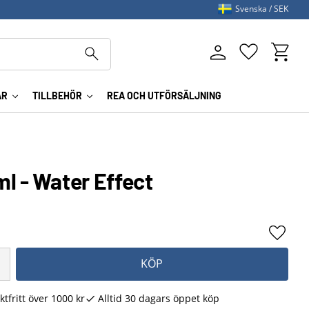
Svenska
SEK
Kundva
Favoriter
AR
TILLBEHÖR
REA OCH UTFÖRSÄLJNING
l - Water Effect
Lägg ti
KÖP
ktfritt över 1000 kr
Alltid 30 dagars öppet köp