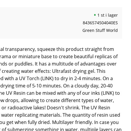
1 st i lager
8436574504040ES
Green Stuff World
tal transparency, squeeze this product straight from
rama or miniature base to create beautiful replicas of
ponds or puddles. It has a multitude of advantages over
 creating water effects: Ultrafast drying gel. This
 with a UV Torch (LINK) to dry in 2-4 minutes. On a
 drying time of 5-10 minutes. On a cloudy day, 20-40
e UV Resin can be mixed with any of our inks (LINK) to
ew drops, allowing to create different types of water,
r radioactive lakes! Doesn't shrink. The UV Resin
 water replicating materials. The quantity of resin used
you get when fully dried. Multilayer friendly. In case you
t of submerging something in water, multiple layers can