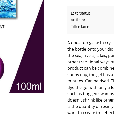
Lagerstatus
Artikelnr
Tillverkare
A one-step gel with crys
the bottle onto your dio
the sea, rivers, lakes, 
other traditional ways of
product can be combined
sunny day, the gel has a
minutes. Can be dyed. Th
dye the gel with only a f
such as bogged swamps o
doesn't shrink like other
is the quantity of resin 
want to create the effec