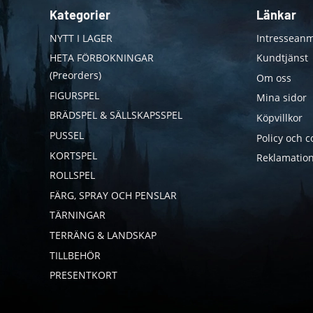
Kategorier
Länkar
NYTT I LAGER
Intresseanm
HETA FÖRBOKNINGAR
Kundtjänst
(Preorders)
Om oss
FIGURSPEL
Mina sidor
BRÄDSPEL & SÄLLSKAPSSPEL
Köpvillkor
PUSSEL
Policy och c
KORTSPEL
Reklamation
ROLLSPEL
FÄRG, SPRAY OCH PENSLAR
TÄRNINGAR
TERRÄNG & LANDSKAP
TILLBEHÖR
PRESENTKORT