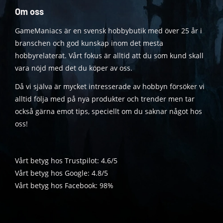
Om oss
GameManiacs är en svensk hobbybutik med över 25 år i
branschen och god kunskap inom det mesta
hobbyrelaterat. Vårt fokus är alltid att du som kund skall
vara nöjd med det du köper av oss.
Då vi själva är mycket intresserade av hobbyn försöker vi
alltid följa med på nya produkter och trender men tar
också gärna emot tips, speciellt om du saknar något hos
oss!
Vårt betyg hos Trustpilot: 4.6/5
Vårt betyg hos Google: 4.8/5
Vårt betyg hos Facebook: 98%