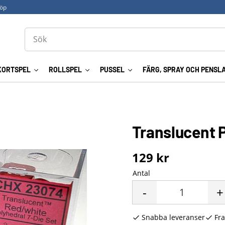
köp
KORTSPEL
ROLLSPEL
PUSSEL
FÄRG, SPRAY OCH PENSL
Translucent 
129
kr
Antal
-
+
Snabba leveranser
Fra