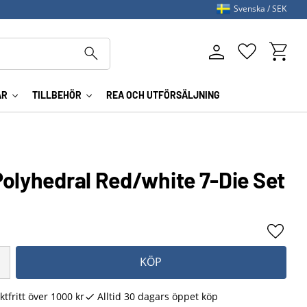
Svenska
SEK
Kundva
Favoriter
AR
TILLBEHÖR
REA OCH UTFÖRSÄLJNING
Polyhedral Red/white 7-Die Set
Lägg ti
KÖP
ktfritt över 1000 kr
Alltid 30 dagars öppet köp