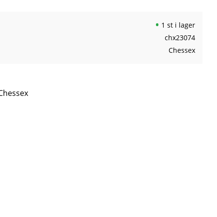
1 st i lager
chx23074
Chessex
 Chessex