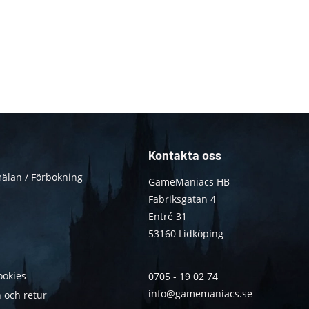
Kontakta oss
älan / Förbokning
GameManiacs HB
Fabriksgatan 4
Entré 31
53160 Lidköping
ookies
0705 - 19 02 74
info@gamemaniacs.se
 och retur