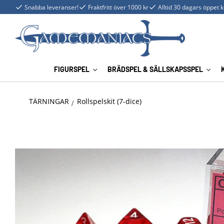
Snabba leveranser!
Fraktfritt över 1000 kr
Alltid 30 dagars öppet 
FIGURSPEL
BRÄDSPEL & SÄLLSKAPSSPEL
TÄRNINGAR
Rollspelskit (7-dice)