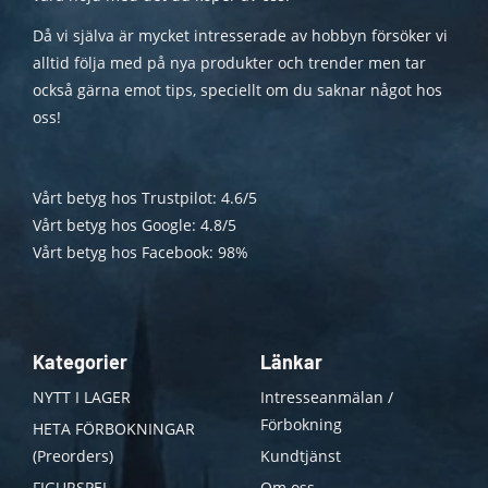
Då vi själva är mycket intresserade av hobbyn försöker vi
alltid följa med på nya produkter och trender men tar
också gärna emot tips, speciellt om du saknar något hos
oss!
Vårt betyg hos Trustpilot: 4.6/5
Vårt betyg hos Google: 4.8/5
Vårt betyg hos Facebook: 98%
Kategorier
Länkar
NYTT I LAGER
Intresseanmälan /
Förbokning
HETA FÖRBOKNINGAR
(Preorders)
Kundtjänst
FIGURSPEL
Om oss