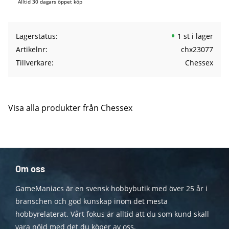
Alltid 30 dagars öppet köp
Lagerstatus
1 st i lager
Artikelnr
chx23077
Tillverkare
Chessex
Visa alla produkter från Chessex
Om oss
GameManiacs är en svensk hobbybutik med över 25 år i
branschen och god kunskap inom det mesta
hobbyrelaterat. Vårt fokus är alltid att du som kund skall
vara nöjd med det du köper av oss.