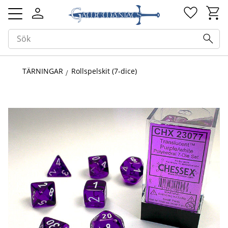
Kundv
Favorit
Meny
TÄRNINGAR
Rollspelskit (7-dice)