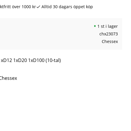
ktfritt över 1000 kr
Alltid 30 dagars öppet köp
1 st i lager
chx23073
Chessex
xD12 1xD20 1xD100 (10-tal)
 Chessex