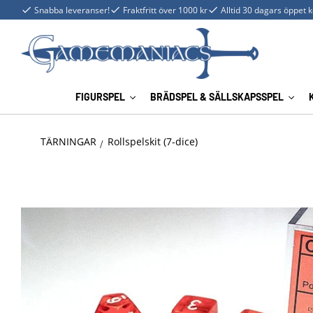
Snabba leveranser!
Fraktfritt över 1000 kr
Alltid 30 dagars öppet 
FIGURSPEL
BRÄDSPEL & SÄLLSKAPSSPEL
TÄRNINGAR
Rollspelskit (7-dice)