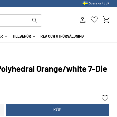
Svenska
SEK
Kundva
Favoriter
AR
TILLBEHÖR
REA OCH UTFÖRSÄLJNING
Polyhedral Orange/white 7-Die
Lägg ti
KÖP