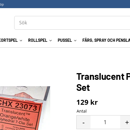
köp
KORTSPEL
ROLLSPEL
PUSSEL
FÄRG, SPRAY OCH PENSL
Translucent 
Set
129
kr
Antal
-
+