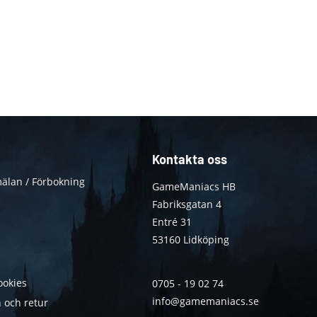
Kontakta oss
älan / Förbokning
GameManiacs HB
Fabriksgatan 4
Entré 31
53160 Lidköping
ookies
0705 - 19 02 74
info@gamemaniacs.se
 och retur