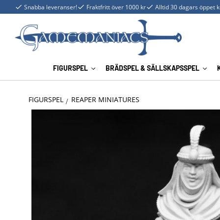
Snabba leveranser!
Fraktfritt över 1000 kr
Alltid 30 dagars öppet 
FIGURSPEL
BRÄDSPEL & SÄLLSKAPSSPEL
FIGURSPEL
REAPER MINIATURES