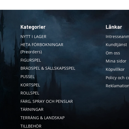
Kategorier
Länkar
NYTT I LAGER
Intresseanm
HETA FÖRBOKNINGAR
Kundtjänst
(Preorders)
Om oss
FIGURSPEL
Mina sidor
BRÄDSPEL & SÄLLSKAPSSPEL
Köpvillkor
PUSSEL
Policy och c
KORTSPEL
Reklamation
ROLLSPEL
FÄRG, SPRAY OCH PENSLAR
TÄRNINGAR
TERRÄNG & LANDSKAP
TILLBEHÖR