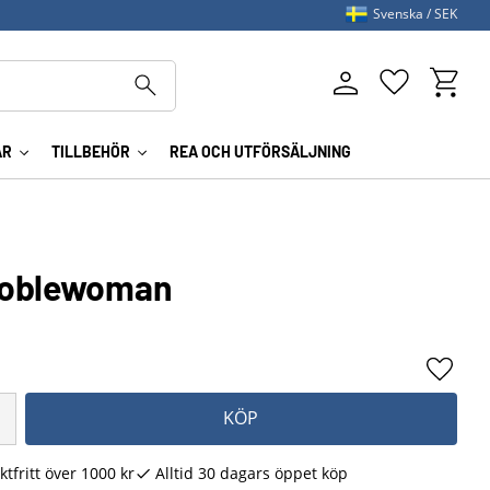
Svenska
SEK
Kundva
Favoriter
AR
TILLBEHÖR
REA OCH UTFÖRSÄLJNING
Noblewoman
Lägg ti
KÖP
ktfritt över 1000 kr
Alltid 30 dagars öppet köp