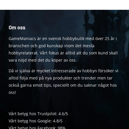
Om oss
GameManiacs är en svensk hobbybutik med över 25 år i
branschen och god kunskap inom det mesta
hobbyrelaterat. Vårt fokus är alltid att du som kund skall
vara nöjd med det du köper av oss.
Då vi själva är mycket intresserade av hobbyn försöker vi
alltid följa med på nya produkter och trender men tar
också gärna emot tips, speciellt om du saknar något hos
oss!
Vårt betyg hos Trustpilot: 4.6/5
Vårt betyg hos Google: 4.8/5
Vårt betyg hos Facebook: 98%