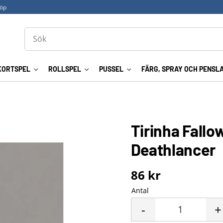
köp
KORTSPEL
ROLLSPEL
PUSSEL
FÄRG, SPRAY OCH PENSL
Tirinha Fall
Deathlancer
86
kr
Antal
-
+