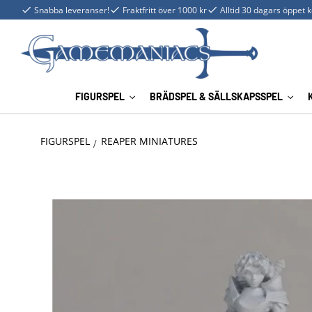
Snabba leveranser!
Fraktfritt över 1000 kr
Alltid 30 dagars öppet 
FIGURSPEL
BRÄDSPEL & SÄLLSKAPSSPEL
FIGURSPEL
REAPER MINIATURES