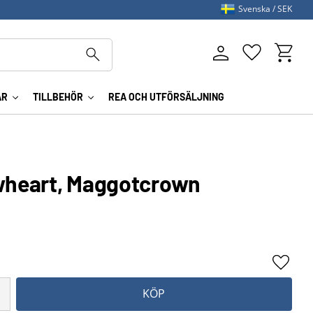
Svenska
SEK
Kundva
Favoriter
AR
TILLBEHÖR
REA OCH UTFÖRSÄLJNING
owheart, Maggotcrown
Lägg ti
KÖP