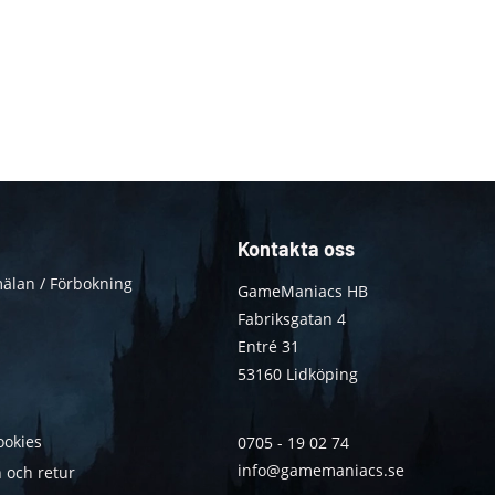
Kontakta oss
älan / Förbokning
GameManiacs HB
Fabriksgatan 4
Entré 31
53160 Lidköping
ookies
0705 - 19 02 74
info@gamemaniacs.se
 och retur