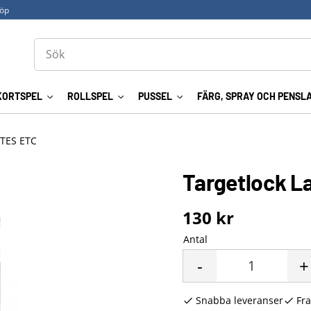
köp
KORTSPEL
ROLLSPEL
PUSSEL
FÄRG, SPRAY OCH PENSL
TES ETC
Targetlock L
130
kr
Antal
-
+
Snabba leveranser
Fra