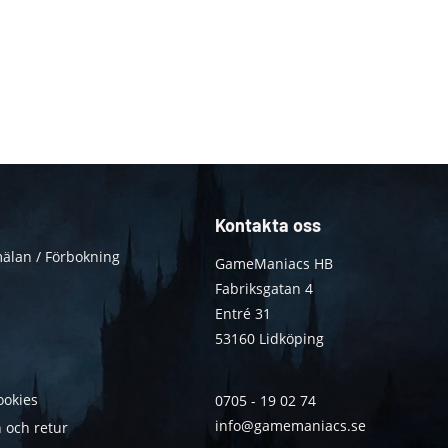
Kontakta oss
älan / Förbokning
GameManiacs HB
Fabriksgatan 4
Entré 31
53160 Lidköping
ookies
0705 - 19 02 74
info@gamemaniacs.se
 och retur