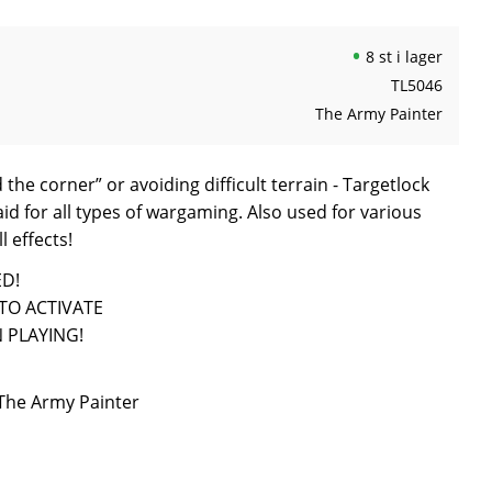
8 st i lager
TL5046
The Army Painter
he corner” or avoiding difficult terrain - Targetlock
 aid for all types of wargaming. Also used for various
 effects!
ED!
 TO ACTIVATE
 PLAYING!
 The Army Painter