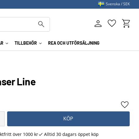
Svenska
SEK
Kundva
Favoriter
AR
TILLBEHÖR
REA OCH UTFÖRSÄLJNING
aser Line
Lägg ti
KÖP
ktfritt över 1000 kr
Alltid 30 dagars öppet köp