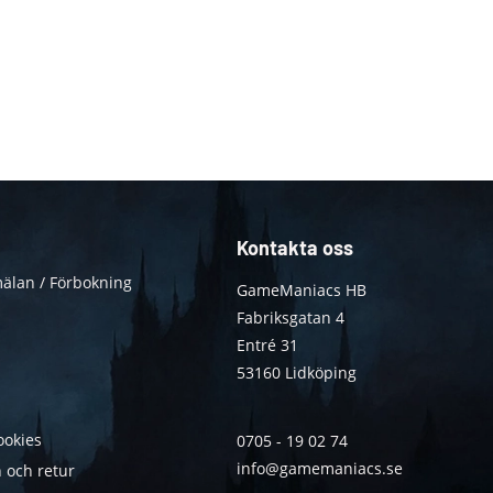
Kontakta oss
älan / Förbokning
GameManiacs HB
Fabriksgatan 4
Entré 31
53160 Lidköping
ookies
0705 - 19 02 74
info@gamemaniacs.se
 och retur