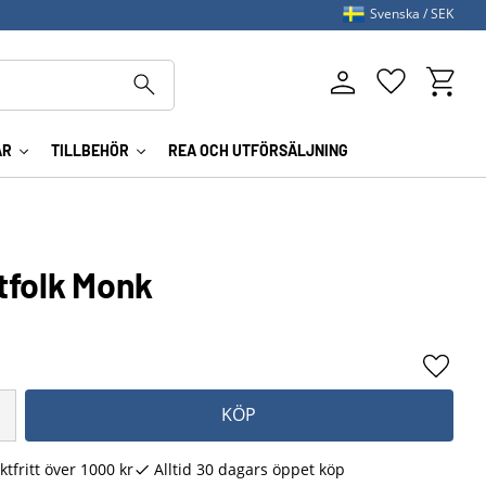
Svenska
SEK
Kundva
Favoriter
AR
TILLBEHÖR
REA OCH UTFÖRSÄLJNING
tfolk Monk
Lägg ti
KÖP
ktfritt över 1000 kr
Alltid 30 dagars öppet köp