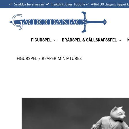
Snabba leveranser!
Fraktfritt över 1000 kr
Alltid 30 dagars öppet 
FIGURSPEL
BRÄDSPEL & SÄLLSKAPSSPEL
FIGURSPEL
REAPER MINIATURES