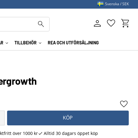
Svenska
SEK
Kundva
Favoriter
AR
TILLBEHÖR
REA OCH UTFÖRSÄLJNING
ergrowth
Lägg ti
KÖP
ktfritt över 1000 kr
Alltid 30 dagars öppet köp