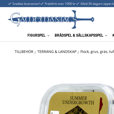
Snabba leveranser!
Fraktfritt över 1000 kr
Alltid 30 dagars öppet 
FIGURSPEL
BRÄDSPEL & SÄLLSKAPSSPEL
TILLBEHÖR
TERRÄNG & LANDSKAP
Flock, grus, gräs, t