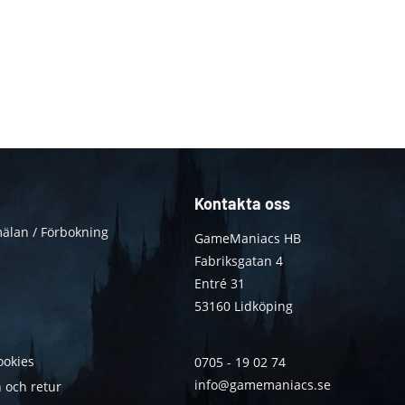
Kontakta oss
älan / Förbokning
GameManiacs HB
Fabriksgatan 4
Entré 31
53160 Lidköping
ookies
0705 - 19 02 74
info@gamemaniacs.se
 och retur