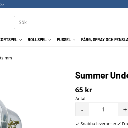
köp
KORTSPEL
ROLLSPEL
PUSSEL
FÄRG, SPRAY OCH PENSL
ufts mm
Summer Und
65
kr
Antal
-
+
Snabba leveranser
Fra