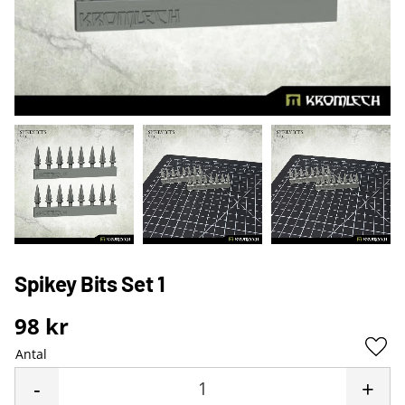
Spikey Bits Set 1
98
kr
Antal
Lägg 
-
+