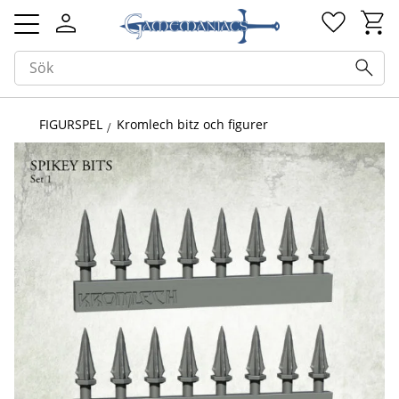
Kundv
Favorit
Meny
FIGURSPEL
Kromlech bitz och figurer