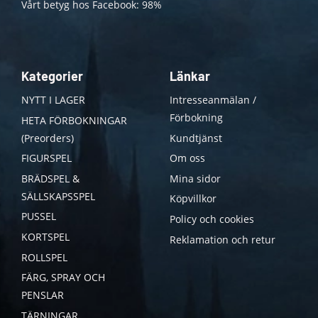
Vårt betyg hos Facebook: 98%
Kategorier
Länkar
NYTT I LAGER
Intresseanmälan /
Förbokning
HETA FÖRBOKNINGAR
(Preorders)
Kundtjänst
FIGURSPEL
Om oss
BRÄDSPEL &
Mina sidor
SÄLLSKAPSSPEL
Köpvillkor
PUSSEL
Policy och cookies
KORTSPEL
Reklamation och retur
ROLLSPEL
FÄRG, SPRAY OCH
PENSLAR
TÄRNINGAR