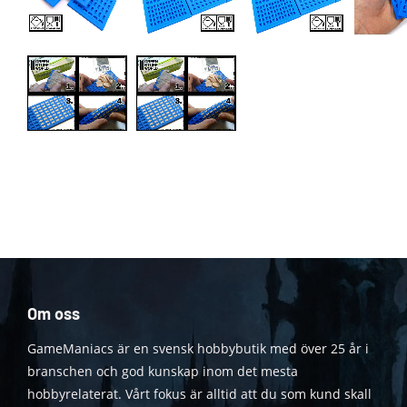
Om oss
GameManiacs är en svensk hobbybutik med över 25 år i
branschen och god kunskap inom det mesta
hobbyrelaterat. Vårt fokus är alltid att du som kund skall