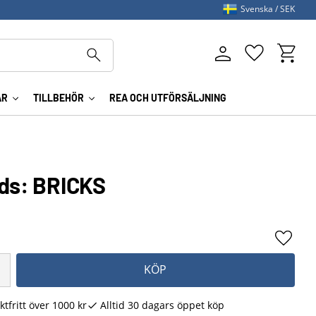
Svenska
SEK
Kundva
Favoriter
AR
TILLBEHÖR
REA OCH UTFÖRSÄLJNING
lds: BRICKS
Lägg ti
KÖP
ktfritt över 1000 kr
Alltid 30 dagars öppet köp