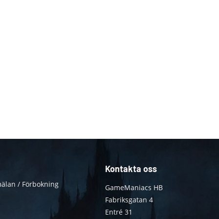
Kontakta oss
älan / Förbokning
GameManiacs HB
Fabriksgatan 4
Entré 31