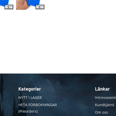
Kategorier
Länkar
NYTT I LAGER
Intresseanm
HETA FÖRBOKNINGAR
Kundtjänst
(Preorders)
Om oss