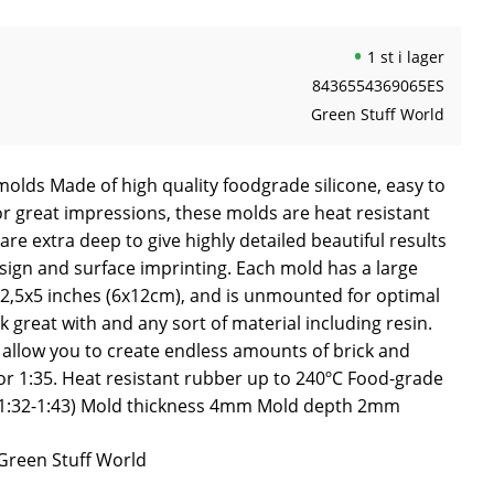
1 st i lager
8436554369065ES
Green Stuff World
molds Made of high quality foodgrade silicone, easy to
for great impressions, these molds are heat resistant
re extra deep to give highly detailed beautiful results
sign and surface imprinting. Each mold has a large
2,5x5 inches (6x12cm), and is unmounted for optimal
k great with and any sort of material including resin.
l allow you to create endless amounts of brick and
or 1:35. Heat resistant rubber up to 240ºC Food-grade
 (1:32-1:43) Mold thickness 4mm Mold depth 2mm
 Green Stuff World