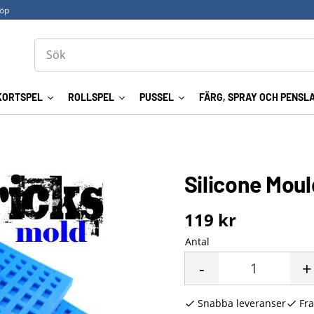
köp
KORTSPEL
ROLLSPEL
PUSSEL
FÄRG, SPRAY OCH PENSL
Silicone Mou
119
kr
Antal
-
+
Snabba leveranser
Fra