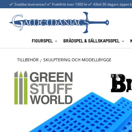
Snabba leveranser!
Fraktfritt över 1000 kr
Alltid 30 dagars öppet 
FIGURSPEL
BRÄDSPEL & SÄLLSKAPSSPEL
TILLBEHÖR
SKULPTERING OCH MODELLBYGGE