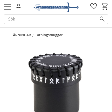
Kundv
Favorit
Meny
TÄRNINGAR
Tärningsmuggar