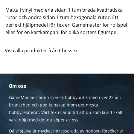
Matta i vinyl med ena sidan 1 tum breda kvadratiska
rutor och andra sidan 1 tum hexagonala rutor. Ett
perfekt hjälpmedel för tex en Gamemaster för rollspel
eller för en kartkampanj för olika sorters figurspel.
Visa alla produkter från Chessex
Om oss
GameManiacs är en svensk hobbybutik med över 25 år i
branschen och god kunskap inom det mesta
hobbyrelaterat. Vårt fokus är alltid att du som kund skall
vara nöjd med det du köper av oss.
Då vi själva är mycket intresserade av hobbyn försöker vi