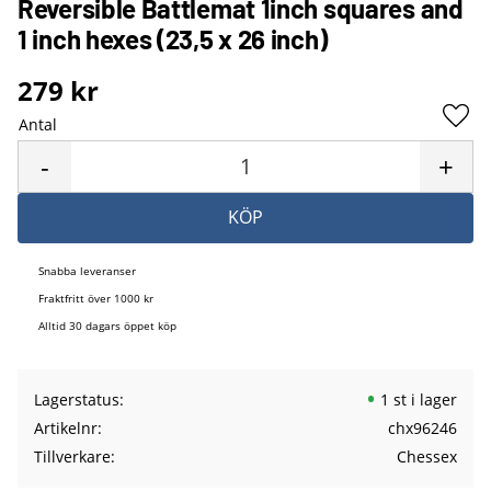
Reversible Battlemat 1inch squares and
1 inch hexes (23,5 x 26 inch)
279
kr
Antal
Lägg 
-
+
KÖP
Snabba leveranser
Fraktfritt över 1000 kr
Alltid 30 dagars öppet köp
Lagerstatus
1 st i lager
Artikelnr
chx96246
Tillverkare
Chessex