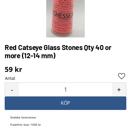
Red Catseye Glass Stones Qty 40 or
more (12-14 mm)
59
kr
Antal
Lägg 
-
+
KÖP
Snabba leveranser
Fraktfritt över 1000 kr