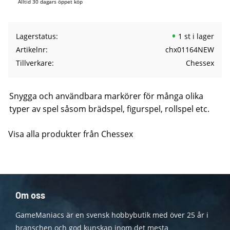
Alltid 30 dagars öppet köp
Lagerstatus
1 st i lager
Artikelnr
chx01164NEW
Tillverkare
Chessex
Snygga och användbara markörer för många olika
typer av spel såsom brädspel, figurspel, rollspel etc.
Visa alla produkter från Chessex
Om oss
GameManiacs är en svensk hobbybutik med över 25 år i
branschen och god kunskap inom det mesta