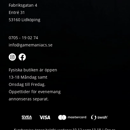
Fabriksgatan 4
Entré 31
53160 Lidköping
0705 - 19 02 74
info@gamemaniacs.se
Fysiska butiken är öppen
13-18 Måndag samt
Onsdag till Fredag.
Öppettider för evenemang
annonseras separat.
Kundservice öppen helgfri vardagar 10-12 samt 13-18 | Org.nr.