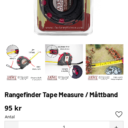
Rangefinder Tape Measure / Måttband
95
kr
Antal
Lägg 
-
+