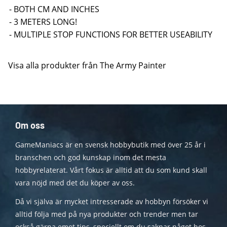
- BOTH CM AND INCHES
- 3 METERS LONG!
- MULTIPLE STOP FUNCTIONS FOR BETTER USEABILITY
Visa alla produkter från The Army Painter
Om oss
GameManiacs är en svensk hobbybutik med över 25 år i
branschen och god kunskap inom det mesta
hobbyrelaterat. Vårt fokus är alltid att du som kund skall
vara nöjd med det du köper av oss.
Då vi själva är mycket intresserade av hobbyn försöker vi
alltid följa med på nya produkter och trender men tar
också gärna emot tips, speciellt om du saknar något hos