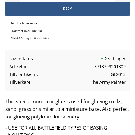
KÖP
Snabba leveranser
Fraktfritt över 1000 kr
Alltid 30 dagars öppet köp
Lagerstatus
2 st i lager
Artikelnr
5713799201309
Tillv. artikelnr
GL2013
Tillverkare
The Army Painter
This special non-toxic glue is used for glueing rocks,
sand, grass or similar to a miniature base. Also perfect
for glueing polyfoam for scenery.
- USE FOR ALL BATTLEFIELD TYPES OF BASING