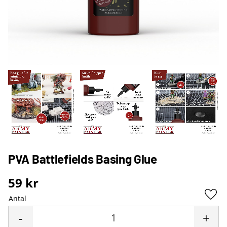
PVA Battlefields Basing Glue
59
kr
Antal
Lägg 
-
+