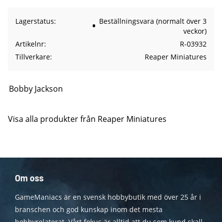
Lagerstatus
Beställningsvara (normalt över 3
veckor)
Artikelnr
R-03932
Tillverkare
Reaper Miniatures
Bobby Jackson
Visa alla produkter från Reaper Miniatures
Om oss
GameManiacs är en svensk hobbybutik med över 25 år i
branschen och god kunskap inom det mesta
hobbyrelaterat. Vårt fokus är alltid att du som kund skall