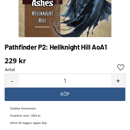
Pathfinder P2: Hellknight Hill AoA1
229
kr
Antal
Lägg 
-
+
KÖP
Snabba leveranser
Fraktfritt över 1000 kr
Alltid 30 dagars öppet köp