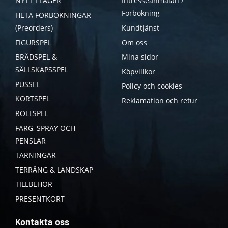
NYTT I LAGER
Intresseanmälan /
Förbokning
HETA FÖRBOKNINGAR
(Preorders)
Kundtjänst
FIGURSPEL
Om oss
BRÄDSPEL &
Mina sidor
SÄLLSKAPSSPEL
Köpvillkor
PUSSEL
Policy och cookies
KORTSPEL
Reklamation och retur
ROLLSPEL
FÄRG, SPRAY OCH
PENSLAR
TÄRNINGAR
TERRÄNG & LANDSKAP
TILLBEHÖR
PRESENTKORT
Kontakta oss