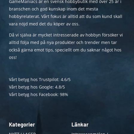
GameManiacs är en svensk hobbybutik med över 25 år i
branschen och god kunskap inom det mesta
hobbyrelaterat. Vårt fokus är alltid att du som kund skall
vara nöjd med det du köper av oss.
Då vi själva är mycket intresserade av hobbyn försöker vi
alltid följa med på nya produkter och trender men tar
också gärna emot tips, speciellt om du saknar något hos
oss!
Vårt betyg hos Trustpilot: 4.6/5
Vårt betyg hos Google: 4.8/5
Vårt betyg hos Facebook: 98%
Kategorier
Länkar