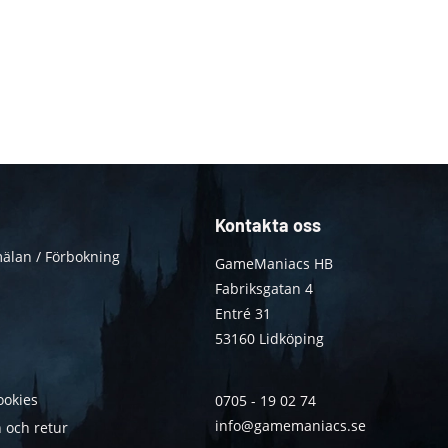
Kontakta oss
älan / Förbokning
GameManiacs HB
Fabriksgatan 4
Entré 31
53160 Lidköping
ookies
0705 - 19 02 74
info@gamemaniacs.se
 och retur