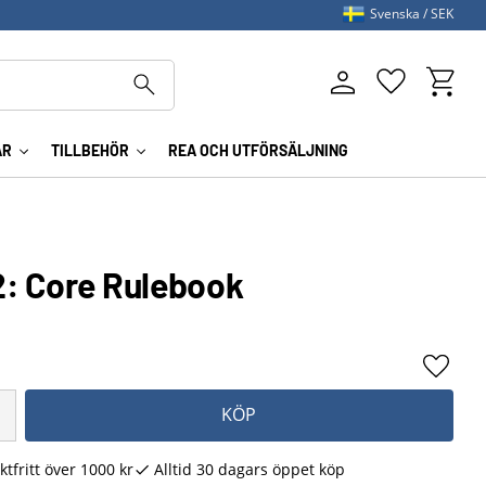
Svenska
SEK
Kundva
Favoriter
AR
TILLBEHÖR
REA OCH UTFÖRSÄLJNING
2: Core Rulebook
Lägg ti
KÖP
ktfritt över 1000 kr
Alltid 30 dagars öppet köp