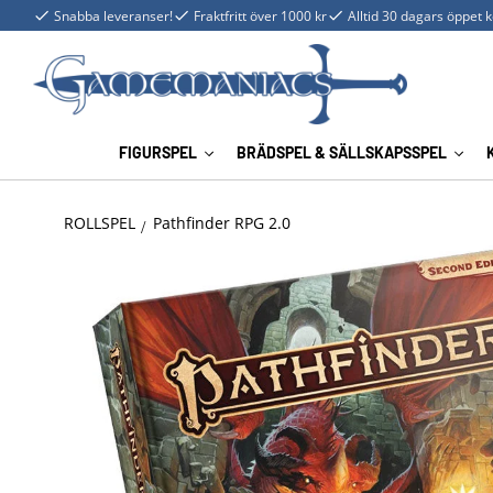
Snabba leveranser!
Fraktfritt över 1000 kr
Alltid 30 dagars öppet 
FIGURSPEL
BRÄDSPEL & SÄLLSKAPSSPEL
ROLLSPEL
Pathfinder RPG 2.0