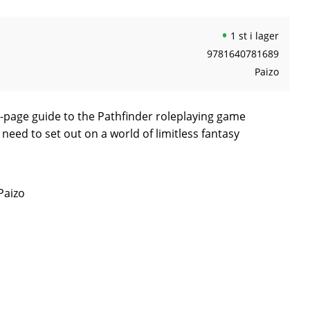
1 st i lager
9781640781689
Paizo
page guide to the Pathfinder roleplaying game
need to set out on a world of limitless fantasy
Paizo