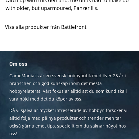
catch up with this demand, the units had to make do
with older, but uparmoured, Panzer IIIs.
Visa alla produkter från Battlefront
Om oss
GameManiacs är en svensk hobbybutik med över 25 år i
branschen och god kunskap inom det mesta
hobbyrelaterat. Vårt fokus är alltid att du som kund skall
vara nöjd med det du köper av oss.
Då vi själva är mycket intresserade av hobbyn försöker vi
alltid följa med på nya produkter och trender men tar
också gärna emot tips, speciellt om du saknar något hos
oss!