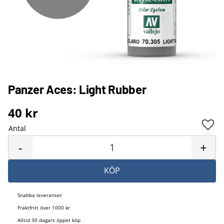
Panzer Aces: Light Rubber
40
kr
Antal
Lägg 
-
+
KÖP
Snabba leveranser
Fraktfritt över 1000 kr
Alltid 30 dagars öppet köp