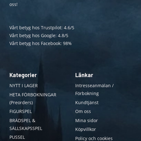
oss!
Vårt betyg hos Trustpilot: 4.6/5
Vårt betyg hos Google: 4.8/5
Vårt betyg hos Facebook: 98%
Kategorier
Länkar
NYTT I LAGER
Intresseanmälan /
Förbokning
HETA FÖRBOKNINGAR
(Preorders)
Kundtjänst
FIGURSPEL
Om oss
BRÄDSPEL &
Mina sidor
SÄLLSKAPSSPEL
Köpvillkor
PUSSEL
Policy och cookies