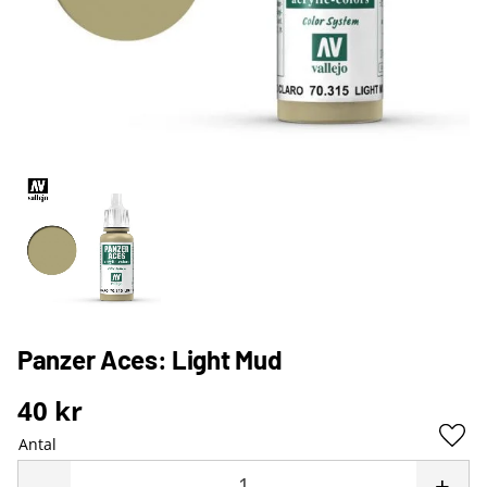
Panzer Aces: Light Mud
40
kr
Antal
Lägg 
-
+