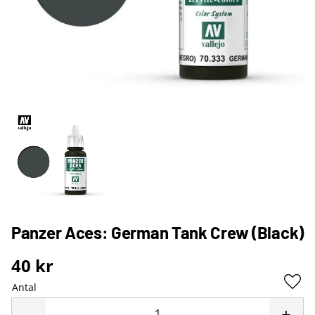
Panzer Aces: German Tank Crew (Black)
40
kr
Antal
Lägg 
-
+