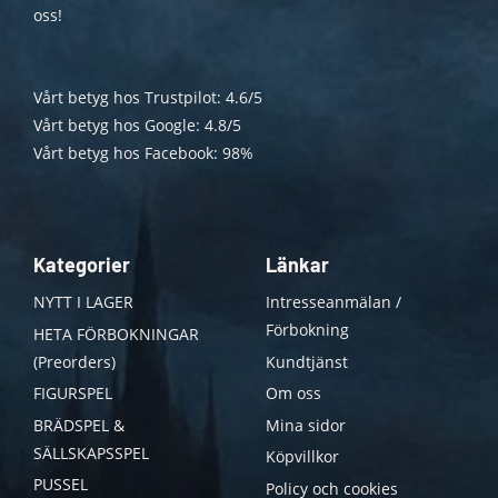
oss!
Vårt betyg hos Trustpilot: 4.6/5
Vårt betyg hos Google: 4.8/5
Vårt betyg hos Facebook: 98%
Kategorier
Länkar
NYTT I LAGER
Intresseanmälan /
Förbokning
HETA FÖRBOKNINGAR
(Preorders)
Kundtjänst
FIGURSPEL
Om oss
BRÄDSPEL &
Mina sidor
SÄLLSKAPSSPEL
Köpvillkor
PUSSEL
Policy och cookies