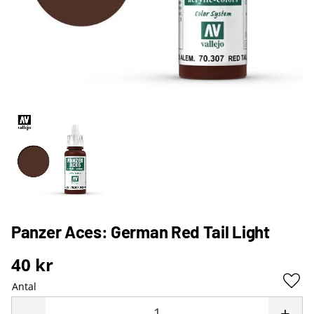
Panzer Aces: German Red Tail Light
40
kr
Antal
Lägg 
-
+