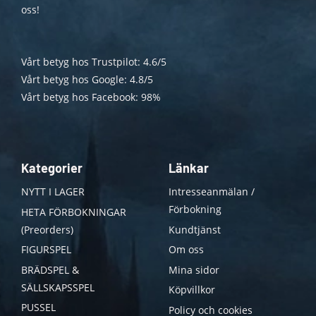
oss!
Vårt betyg hos Trustpilot: 4.6/5
Vårt betyg hos Google: 4.8/5
Vårt betyg hos Facebook: 98%
Kategorier
Länkar
NYTT I LAGER
Intresseanmälan /
Förbokning
HETA FÖRBOKNINGAR
(Preorders)
Kundtjänst
FIGURSPEL
Om oss
BRÄDSPEL &
Mina sidor
SÄLLSKAPSSPEL
Köpvillkor
PUSSEL
Policy och cookies