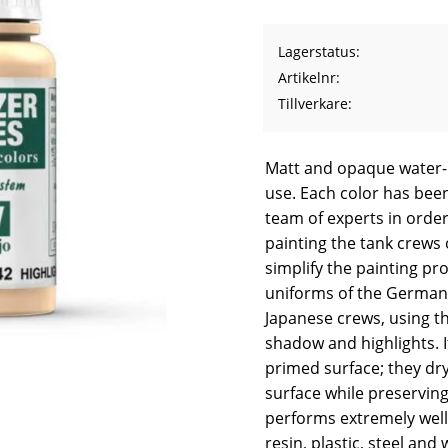
Lagerstatus
Artikelnr
Tillverkare
Matt and opaque water-b
use. Each color has bee
team of experts in order
painting the tank crews 
simplify the painting pr
uniforms of the German, 
Japanese crews, using th
shadow and highlights. 
primed surface; they dr
surface while preserving
performs extremely well
resin, plastic, steel and