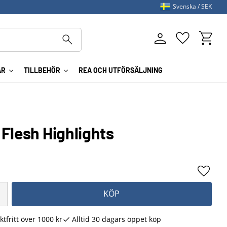
Svenska
SEK
Kundva
Favoriter
AR
TILLBEHÖR
REA OCH UTFÖRSÄLJNING
Flesh Highlights
Lägg ti
KÖP
ktfritt över 1000 kr
Alltid 30 dagars öppet köp