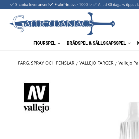
Snabba leveranser!
Fraktfritt över 1000 kr
Alltid 30 dagars öppet 
FIGURSPEL
BRÄDSPEL & SÄLLSKAPSSPEL
FÄRG, SPRAY OCH PENSLAR
VALLEJO FÄRGER
Vallejo P