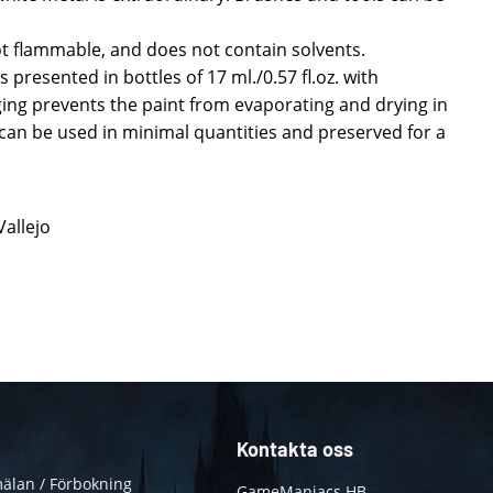
ot flammable, and does not contain solvents.
 presented in bottles of 17 ml./0.57 fl.oz. with
ing prevents the paint from evaporating and drying in
t can be used in minimal quantities and preserved for a
Vallejo
Kontakta oss
älan / Förbokning
GameManiacs HB