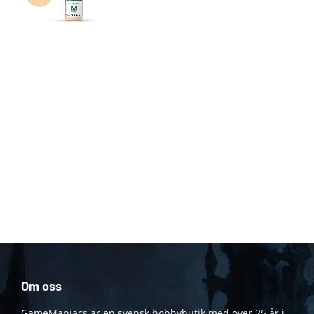
Om oss
GameManiacs är en svensk hobbybutik med över 25 år i