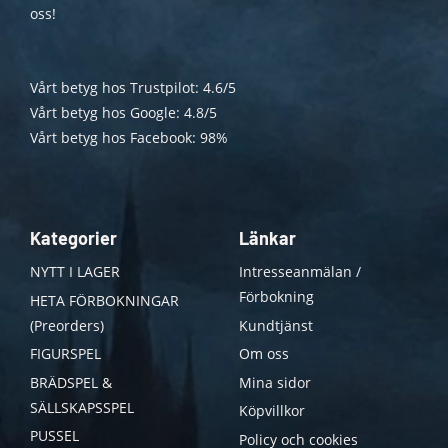
oss!
Vårt betyg hos Trustpilot: 4.6/5
Vårt betyg hos Google: 4.8/5
Vårt betyg hos Facebook: 98%
Kategorier
Länkar
NYTT I LAGER
Intresseanmälan /
Förbokning
HETA FÖRBOKNINGAR
(Preorders)
Kundtjänst
FIGURSPEL
Om oss
BRÄDSPEL &
Mina sidor
SÄLLSKAPSSPEL
Köpvillkor
PUSSEL
Policy och cookies