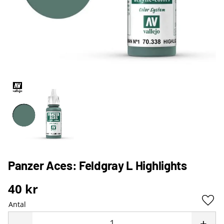
Panzer Aces: Feldgray L Highlights
40
kr
Antal
Lägg 
-
+