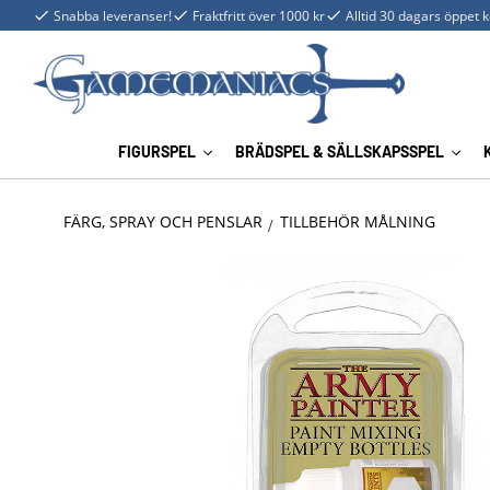
Snabba leveranser!
Fraktfritt över 1000 kr
Alltid 30 dagars öppet 
FIGURSPEL
BRÄDSPEL & SÄLLSKAPSSPEL
FÄRG, SPRAY OCH PENSLAR
TILLBEHÖR MÅLNING