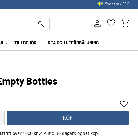
Svenska
SEK
Kundva
Favoriter
AR
TILLBEHÖR
REA OCH UTFÖRSÄLJNING
 Empty Bottles
Lägg ti
KÖP
ktfritt över 1000 kr
Alltid 30 dagars öppet köp