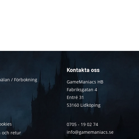
Kontakta oss
älan / Förbokning
GameManiacs HB
Fabriksgatan 4
Entré 31
53160 Lidköping
ookies
0705 - 19 02 74
info@gamemaniacs.se
 och retur