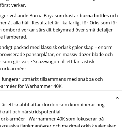
först verkar.
änger vrålande Burna Boyz som kastar
burna bottles
och
r åt alla håll. Resultatet är lika farligt för Orks som för
n ombord verkar särskilt bekymrad över små detaljer
de flamberad.
tändigt packad med klassisk orkisk galenskap – enorm
roviserade pansarplåtar, en massiv dozer blade och
som gör varje Snazzwagon till ett fantastiskt
da ork-arméer.
fungerar utmärkt tillsammans med snabba och
-arméer för Warhammer 40K
.
är ett snabbt attackfordon som kombinerar hög
dkraft och närstridspotential.
 i ork-arméer i Warhammer 40K som fokuserar på
ggressiva flankmanövrer och maximal orkisk galenskap.