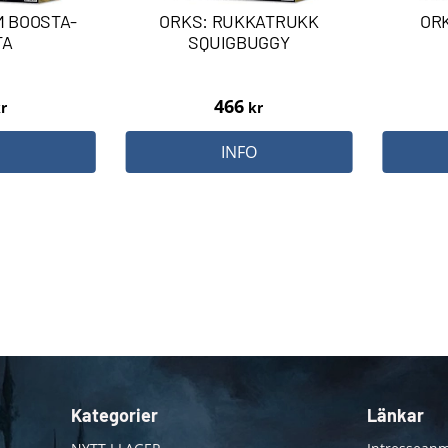
M BOOSTA-
ORKS: RUKKATRUKK
OR
TA
SQUIGBUGGY
466
r
kr
O
INFO
Kategorier
Länkar