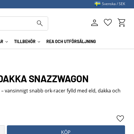
Svenska
SEK
Kundva
Favoriter
AR
TILLBEHÖR
REA OCH UTFÖRSÄLJNING
DAKKA SNAZZWAGON
vansinnigt snabb ork-racer fylld med eld, dakka och
Lägg ti
KÖP