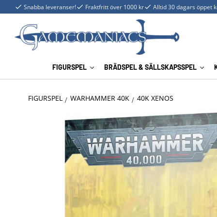
Snabba leveranser!
Fraktfritt över 1000 kr
Alltid 30 dagars öppet 
FIGURSPEL
BRÄDSPEL & SÄLLSKAPSSPEL
FIGURSPEL
WARHAMMER 40K
40K XENOS