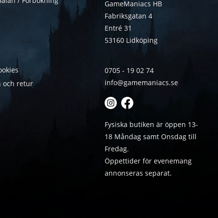
älan / Förbokning
GameManiacs HB
Fabriksgatan 4
Entré 31
53160 Lidköping
ookies
0705 - 19 02 74
info@gamemaniacs.se
 och retur
Fysiska butiken är öppen 13-
18 Måndag samt Onsdag till
Fredag.
Öppettider för evenemang
annonseras separat.