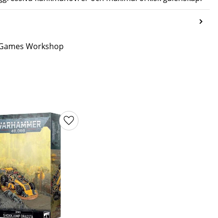
ån Games Workshop
ter
Lägg till i favoriter