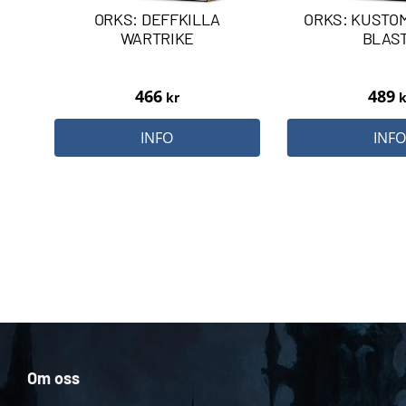
ORKS: DEFFKILLA
ORKS: KUSTO
WARTRIKE
BLAS
466
489
kr
k
INFO
INF
Om oss