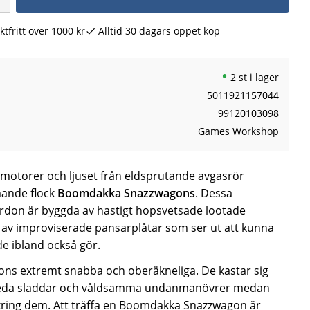
ktfritt över 1000 kr
Alltid 30 dagars öppet köp
2 st i lager
5011921157044
99120103098
Games Workshop
 motorer och ljuset från eldsprutande avgasrör
mande flock
Boomdakka Snazzwagons
. Dessa
rdon är byggda av hastigt hopsvetsade lootade
 av improviserade pansarplåtar som ser ut att kunna
et de ibland också gör.
ons extremt snabba och oberäkneliga. De kastar sig
 breda sladdar och våldsamma undanmanövrer medan
kring dem. Att träffa en Boomdakka Snazzwagon är