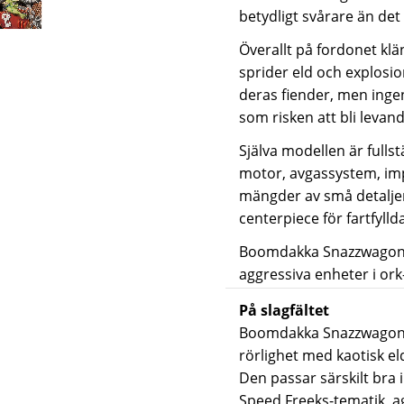
betydligt svårare än det 
Överallt på fordonet kl
sprider eld och explosione
deras fiender, men inge
som risken att bli levan
Själva modellen är fulls
motor, avgassystem, imp
mängder av små detaljer 
centerpiece för fartfyll
Boomdakka Snazzwagon 
aggressiva enheter i
ork
På slagfältet
Boomdakka Snazzwagon 
rörlighet med kaotisk el
Den passar särskilt bra
Speed Freeks-tematik, a