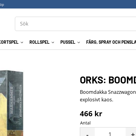
köp
KORTSPEL
ROLLSPEL
PUSSEL
FÄRG, SPRAY OCH PENSL
ORKS: BOOM
Boomdakka Snazzwagon – 
explosivt kaos.
466
kr
Antal
-
+