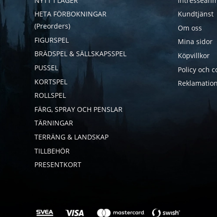
NYTT I LAGER
Intresseanm
HETA FÖRBOKNINGAR
Kundtjänst
(Preorders)
Om oss
FIGURSPEL
Mina sidor
BRÄDSPEL & SÄLLSKAPSSPEL
Köpvillkor
PUSSEL
Policy och c
KORTSPEL
Reklamation
ROLLSPEL
FÄRG, SPRAY OCH PENSLAR
TÄRNINGAR
TERRÄNG & LANDSKAP
TILLBEHÖR
PRESENTKORT