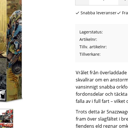
Snabba leveranser
Fra
Lagerstatus
Artikelnr
Tillv. artikelnr
Tillverkare
Vrålet från överladdade
skvallrar om en anstor
vansinnigt snabba orkfo
fordonsdelar och täckta
falla av i full fart – vilk
Trots detta är Snazzwag
fram över slagfältet i
fiendens eld regnar om