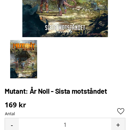
Mutant: År Noll - Sista motståndet
169
kr
Antal
Lägg 
-
+