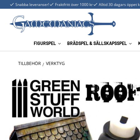
Snabba leveranser!
Fraktfritt över 1000 kr
Alltid 30 dagars öppet 
FIGURSPEL
BRÄDSPEL & SÄLLSKAPSSPEL
TILLBEHÖR
VERKTYG