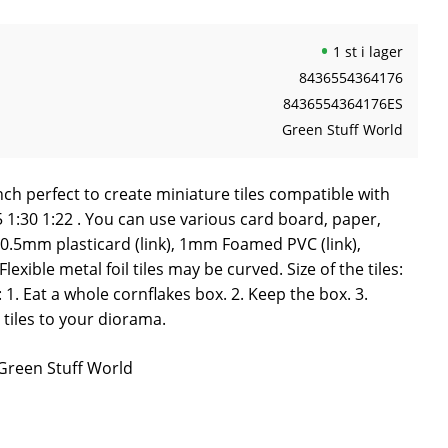
1 st i lager
8436554364176
8436554364176ES
Green Stuff World
h perfect to create miniature tiles compatible with
5 1:30 1:22 . You can use various card board, paper,
k), 0.5mm plasticard (link), 1mm Foamed PVC (link),
exible metal foil tiles may be curved. Size of the tiles:
 Eat a whole cornflakes box. 2. Keep the box. 3.
 tiles to your diorama.
 Green Stuff World