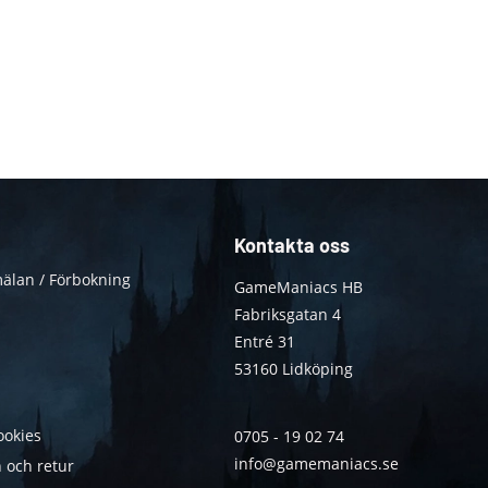
Kontakta oss
älan / Förbokning
GameManiacs HB
Fabriksgatan 4
Entré 31
53160 Lidköping
ookies
0705 - 19 02 74
info@gamemaniacs.se
 och retur