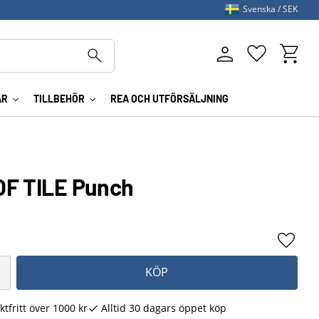
Svenska
SEK
Kundva
Favoriter
AR
TILLBEHÖR
REA OCH UTFÖRSÄLJNING
OF TILE Punch
Lägg ti
KÖP
ktfritt över 1000 kr
Alltid 30 dagars öppet köp