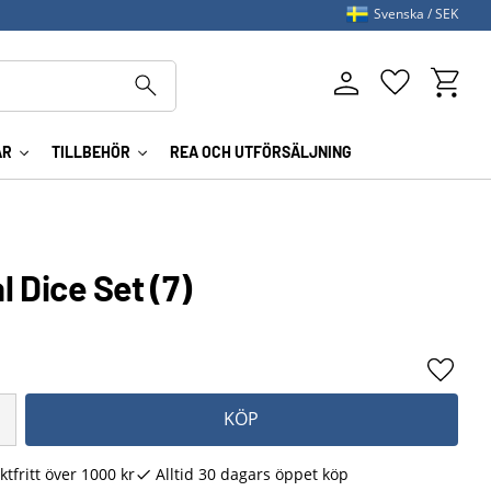
Svenska
SEK
Kundva
Favoriter
AR
TILLBEHÖR
REA OCH UTFÖRSÄLJNING
l Dice Set (7)
Lägg ti
KÖP
ktfritt över 1000 kr
Alltid 30 dagars öppet köp