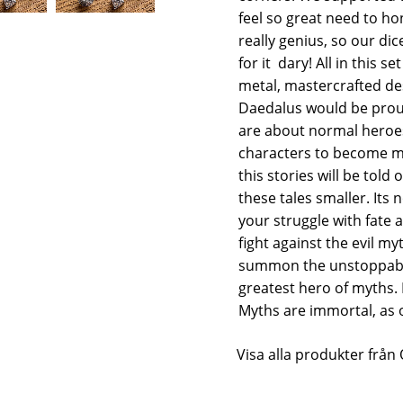
feel so great need to ho
really genius, so our di
for it  dary! All in this
metal, mastercrafted des
Daedalus would be proud 
are about normal heroe
characters to become my
this stories will be told
these tales smaller. Its
your struggle with fate 
fight against the evil my
summon the unstoppable
greatest hero of myths. 
Myths are immortal, as 
Visa alla produkter fr