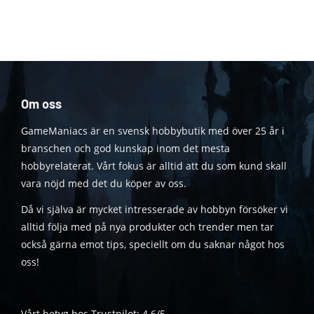
Om oss
GameManiacs är en svensk hobbybutik med över 25 år i
branschen och god kunskap inom det mesta
hobbyrelaterat. Vårt fokus är alltid att du som kund skall
vara nöjd med det du köper av oss.
Då vi själva är mycket intresserade av hobbyn försöker vi
alltid följa med på nya produkter och trender men tar
också gärna emot tips, speciellt om du saknar något hos
oss!
Vårt betyg hos Trustpilot: 4.6/5