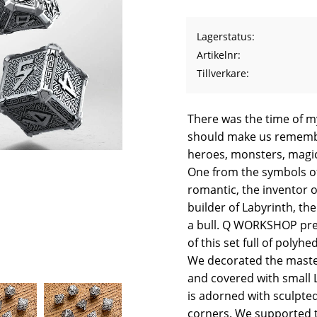
Lagerstatus
Artikelnr
Tillverkare
There was the time of myt
should make us remembe
heroes, monsters, magic
One from the symbols of
romantic, the inventor 
builder of Labyrinth, t
a bull. Q WORKSHOP pres
of this set full of polyh
We decorated the maste
and covered with small 
is adorned with sculpte
corners. We supported th