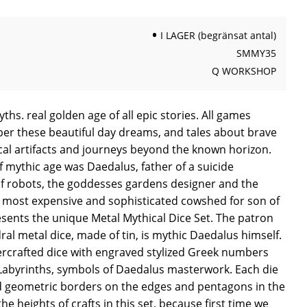
I LAGER (begränsat antal)
SMMY35
Q WORKSHOP
hs. real golden age of all epic stories. All games
r these beautiful day dreams, and tales about brave
al artifacts and journeys beyond the known horizon.
 mythic age was Daedalus, father of a suicide
of robots, the goddesses gardens designer and the
he most expensive and sophisticated cowshed for son of
ents the unique Metal Mythical Dice Set. The patron
edral metal dice, made of tin, is mythic Daedalus himself.
rcrafted dice with engraved stylized Greek numbers
Labyrinths, symbols of Daedalus masterwork. Each die
d geometric borders on the edges and pentagons in the
e heights of crafts in this set, because first time we