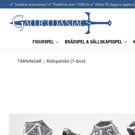
Snabba leveranser!
Fraktfritt över 1000 kr
Alltid 30 dagars öppet 
FIGURSPEL
BRÄDSPEL & SÄLLSKAPSSPEL
TÄRNINGAR
Rollspelskit (7-dice)