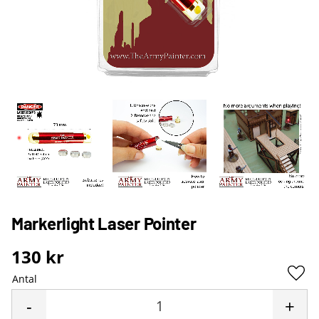
Markerlight Laser Pointer
130
kr
Antal
Lägg 
-
+