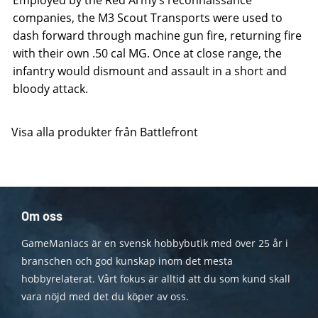
Employed by the Red Army’s reconnaissance
companies, the M3 Scout Transports were used to
dash forward through machine gun fire, returning fire
with their own .50 cal MG. Once at close range, the
infantry would dismount and assault in a short and
bloody attack.
Visa alla produkter från Battlefront
Om oss
GameManiacs är en svensk hobbybutik med över 25 år i
branschen och god kunskap inom det mesta
hobbyrelaterat. Vårt fokus är alltid att du som kund skall
vara nöjd med det du köper av oss.