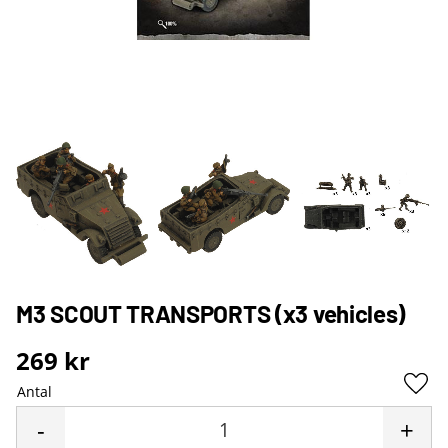
M3 SCOUT TRANSPORTS (x3 vehicles)
269
kr
Antal
Lägg 
-
+