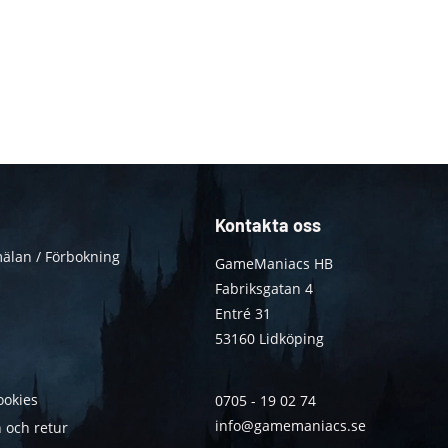
Kontakta oss
älan / Förbokning
GameManiacs HB
Fabriksgatan 4
Entré 31
53160 Lidköping
ookies
0705 - 19 02 74
info@gamemaniacs.se
 och retur