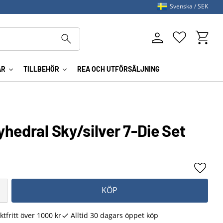
Svenska
SEK
Kundva
Favoriter
AR
TILLBEHÖR
REA OCH UTFÖRSÄLJNING
hedral Sky/silver 7-Die Set
Lägg ti
KÖP
ktfritt över 1000 kr
Alltid 30 dagars öppet köp