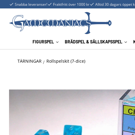
Snabba leveranser!
Fraktfritt över 1000 kr
Alltid 30 dagars öppet 
FIGURSPEL
BRÄDSPEL & SÄLLSKAPSSPEL
TÄRNINGAR
Rollspelskit (7-dice)