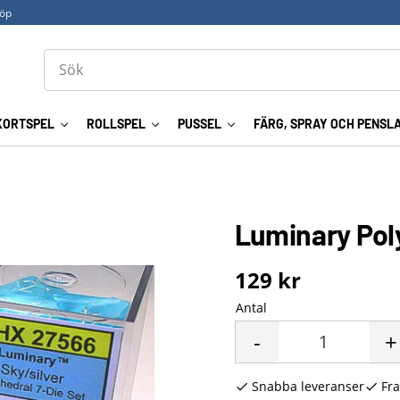
köp
KORTSPEL
ROLLSPEL
PUSSEL
FÄRG, SPRAY OCH PENSL
Luminary Poly
129
kr
Antal
-
+
Snabba leveranser
Fra