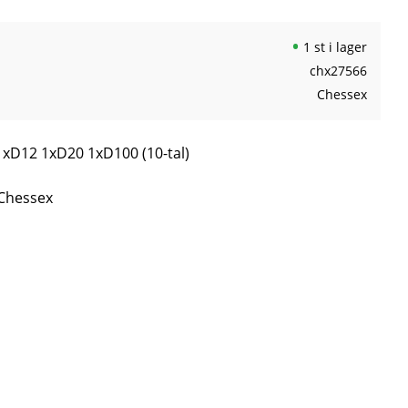
1 st i lager
chx27566
Chessex
xD12 1xD20 1xD100 (10-tal)
 Chessex