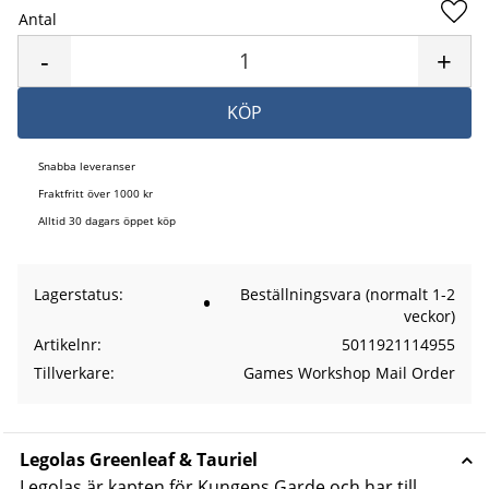
Antal
Lägg 
-
+
KÖP
Snabba leveranser
Fraktfritt över 1000 kr
Alltid 30 dagars öppet köp
Lagerstatus
Beställningsvara (normalt 1-2
veckor)
Artikelnr
5011921114955
Tillverkare
Games Workshop Mail Order
Legolas Greenleaf & Tauriel
Legolas är kapten för Kungens Garde och har till