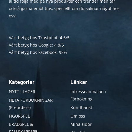
alltid följa med på nya produkter och trender men tar
också gärna emot tips, speciellt om du saknar något hos
oss!
Vårt betyg hos Trustpilot: 4.6/5
Vårt betyg hos Google: 4.8/5
Vårt betyg hos Facebook: 98%
Kategorier
Länkar
NYTT I LAGER
Intresseanmälan /
Förbokning
HETA FÖRBOKNINGAR
(Preorders)
Kundtjänst
FIGURSPEL
Om oss
BRÄDSPEL &
Mina sidor
SÄLLSKAPSSPEL