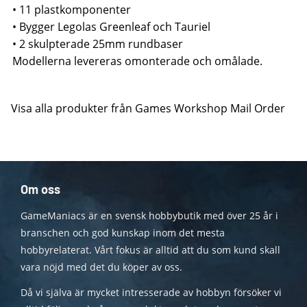
• 11 plastkomponenter
• Bygger Legolas Greenleaf och Tauriel
• 2 skulpterade 25mm rundbaser
Modellerna levereras omonterade och omålade.
Visa alla produkter från Games Workshop Mail Order
Om oss
GameManiacs är en svensk hobbybutik med över 25 år i
branschen och god kunskap inom det mesta
hobbyrelaterat. Vårt fokus är alltid att du som kund skall
vara nöjd med det du köper av oss.
Då vi själva är mycket intresserade av hobbyn försöker vi