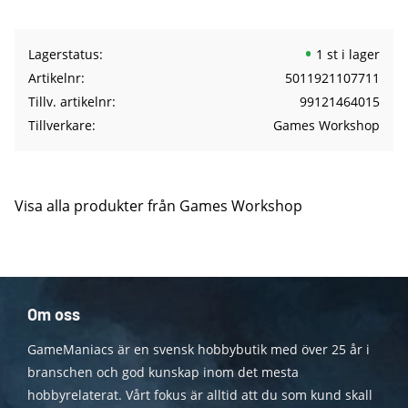
Lagerstatus
1 st i lager
Artikelnr
5011921107711
Tillv. artikelnr
99121464015
Tillverkare
Games Workshop
Visa alla produkter från Games Workshop
Om oss
GameManiacs är en svensk hobbybutik med över 25 år i
branschen och god kunskap inom det mesta
hobbyrelaterat. Vårt fokus är alltid att du som kund skall