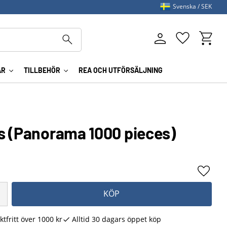
Svenska
SEK
Kundva
Favoriter
AR
TILLBEHÖR
REA OCH UTFÖRSÄLJNING
s (Panorama 1000 pieces)
Lägg ti
KÖP
ktfritt över 1000 kr
Alltid 30 dagars öppet köp