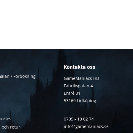
Kontakta oss
älan / Förbokning
GameManiacs HB
Fabriksgatan 4
Entré 31
53160 Lidköping
ookies
0705 - 19 02 74
info@gamemaniacs.se
 och retur