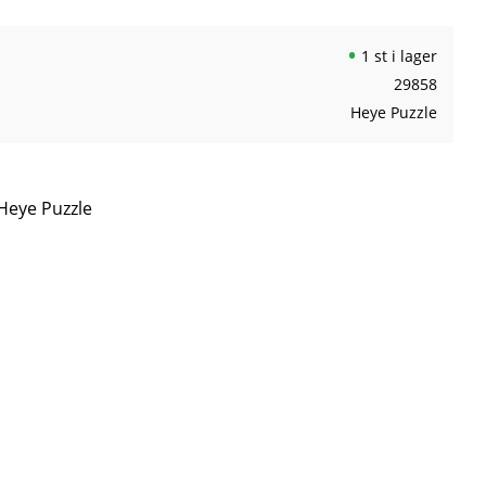
1 st i lager
29858
Heye Puzzle
 Heye Puzzle