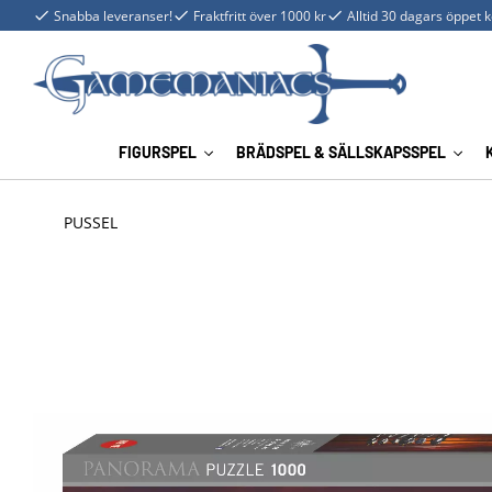
Snabba leveranser!
Fraktfritt över 1000 kr
Alltid 30 dagars öppet 
FIGURSPEL
BRÄDSPEL & SÄLLSKAPSSPEL
PUSSEL